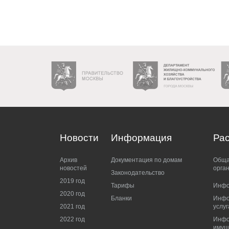
Новости
Информация
Ра
Архив
Документация по домам
Обща
новостей
орга
Законодательство
2019 год
Тарифы
Инфо
2020 год
Бланки
Инфо
2021 год
услуг
2022 год
Инфо
имущ