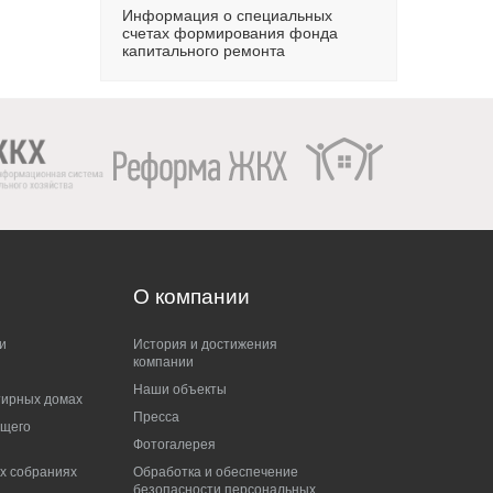
Информация о специальных
счетах формирования фонда
капитального ремонта
О
компании
и
История и достижения
компании
Наши объекты
тирных домах
Пресса
бщего
Фотогалерея
х собраниях
Обработка и обеспечение
безопасности персональных